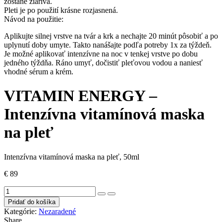
zostane žiarivá.
Pleti je po použití krásne rozjasnená.
Návod na použitie:
Aplikujte silnej vrstve na tvár a krk a nechajte 20 minút pôsobiť a po
uplynutí doby umyte. Takto nanášajte podľa potreby 1x za týždeň.
Je možné aplikovať intenzívne na noc v tenkej vrstve po dobu
jedného týždňa. Ráno umyť, dočistiť pleťovou vodou a naniesť
vhodné sérum a krém.
VITAMIN ENERGY –
Intenzívna vitamínová maska ​​
na pleť
Intenzívna vitamínová maska ​​na pleť, 50ml
€
89
množstvo
VITAMIN
Pridať do košíka
ENERGY
Kategórie:
Nezaradené
-
Share