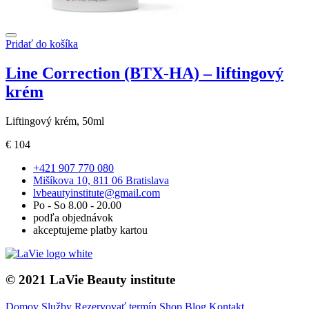
Pridať do košíka
Line Correction (BTX-HA) – liftingový
krém
Liftingový krém, 50ml
€
104
+421 907 770 080
Mišíkova 10, 811 06 Bratislava
lvbeautyinstitute@gmail.com
Po - So 8.00 - 20.00
podľa objednávok
akceptujeme platby kartou
© 2021 LaVie Beauty institute
Domov
Služby
Rezervovať termín
Shop
Blog
Kontakt