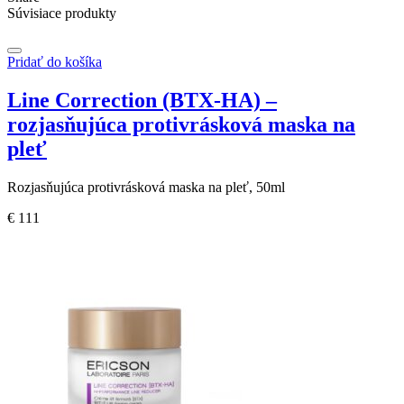
Intenzívna
Súvisiace produkty
vitamínová
maska
Pridať do košíka
na
pleť
Line Correction (BTX-HA) –
rozjasňujúca protivrásková maska na
pleť
Rozjasňujúca protivrásková maska na pleť, 50ml
€
111